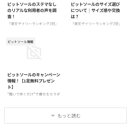
ピットソールのステマなし
ピットソールのサイズ選び
アイテムです。 ピットソールは、
いて、公式サイトの情報、使用者
のリアルな利用者の声を調
について｜サイズ感や交換
ダイエット以外にも効果があるの
の実際の声を元に徹底解説しまし
査！
は？
でしょうか？特に腰痛に効果があ
た。 『ピットソール』って本当
るのか調査していきます。 ピッ
に痩せる？ まずは公式サイトの
「楽天デイリーランキング2冠」
「楽天デイリーランキング2冠」
トソールは腰痛改善に効果あり？
情報を確認し、『ピットソール』
「楽天リアルタイムランキング3
「楽天リアルタイムランキング3
腰痛改善についての口コミ ピッ
の効果についてまとめてみまし
冠」を達成した『ピットソール』
冠」を達成した『ピットソール』
トソールは、腰痛改善にも効果が
た。 ピットソールは、世界特許
は、姿勢を改善することで脚部筋
は、姿勢を改善することで脚部筋
ピットソール情報
あるのでしょうか？以下は、実 ...
取得 ...
力をUPし、美しい体型に導いて
力をUPし、美しい体型に導いて
くれる、ながらダイエットにピッ
くれる、ながらダイエットにピッ
タリなアイテムです。 臨床試験
タリなアイテムです。 臨床試験
2023/11/3
でもその効果を証明されているピ
でもその効果を証明されているピ
ットソールですが、口コミを確認
ットソールですが、お値段が安く
ピットソールのキャンペーン
すると「これって本当？」という
ないだけに、サイズ選びは慎重に
情報！【1足無料プレゼン
ような、不安な情報もあります。
行いたいですよね。 今回は、購
ト】
今回はピットソールの購入を検
入を検討されている方に向けて、
討中の方にとって、不安のタネで
ピットソールのサイズ選びについ
”履いて歩くだけ”で痩せるカラダ
ある”ステマ”について徹底調査し
て調査しました。 ピットソール
へ。ダイエットサポートインソー
ました。 ピットソールのステマ
のサイズ展開は？ ピットソール
ル『ピットソール』。 「楽天デ
なしの口コミでリアルな声を確認
は一足あたりの価格が通常約6,0
イリーランキング2冠」「楽天リ
もっと読む
...
...
アルタイムランキング3冠」を達
成した『ピットソール』は、姿勢
を改善することで脚部筋力をUP