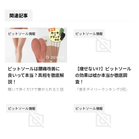
関連記事
ピットソール情報
ピットソール情報
2024/7/6
2023/11/3
ピットソールは腰痛改善に
【痩せない!?】ピットソール
良いって本当？真相を徹底解
の効果は嘘か本当か徹底調
説！
査！
履いて歩くだけで痩せられると話
「楽天デイリーランキング2冠」
題の靴用の中敷き『ピットソー
「楽天リアルタイムランキング3
ル』。 つらい食事制限やエクサ
冠」を達成した『ピットソール』
サイズをしなくても、普段使いの
は、姿勢を改善することで脚部筋
ピットソール情報
ピットソール情報
靴にピットソールを入れ日常生活
力をUPし、美しい体型に導いて
を送るだけで、下半身痩せが叶っ
くれる、ながらダイエットにピッ
た！体重が減った！等という口コ
タリなアイテムです。 臨床試験
2023/11/3
2023/11/3
ミから人気になり、雑誌等でも取
でもその効果を証明されているピ
り上げられるほど注目されている
ットソールですが、その効果につ