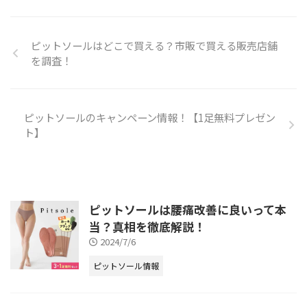
し、美しい体型に導いてくれる、
ながらダイエットにピッタリなア
イテムです。 臨床試験でそのダ
ピットソールはどこで買える？市販で買える販売店舗
イエット効果が証明されており、
を調査！
口コミでも高評価の多いピットソ
ールですが、お値段は１足あたり
約6,000円とお安くありません。
なかなか購入へ踏み出せない方
ピットソールのキャンペーン情報！【1足無料プレゼン
に向けて、こ ...
ト】
ピットソールは腰痛改善に良いって本
当？真相を徹底解説！
2024/7/6
ピットソール情報